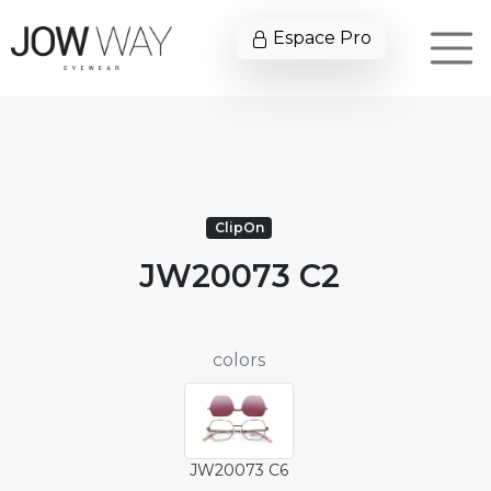
Espace Pro
ClipOn
JW20073 C2
colors
JW20073 C6